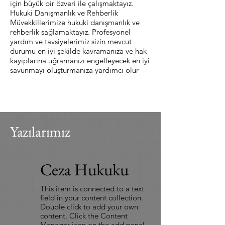
için büyük bir özveri ile çalışmaktayız.
Hukuki Danışmanlık ve Rehberlik
Müvekkillerimize hukuki danışmanlık ve
rehberlik sağlamaktayız. Profesyonel
yardım ve tavsiyelerimiz sizin mevcut
durumu en iyi şekilde kavramanıza ve hak
kayıplarına uğramanızı engelleyecek en iyi
savunmayı oluşturmanıza yardımcı olur
Yazılarımız
Ceza Hukuku
This item is connected to a text
field in your content collection.
Double click to add your own
content. Click the Content
Manager icon on the add panel