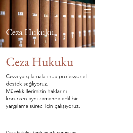
Furkan Keçeci
Hukuk Bürosu
Ceza Hukuku
Ceza Hukuku
Ceza yargılamalarında profesyonel
destek sağlıyoruz.
Müvekkillerimizin haklarını
korurken aynı zamanda adil bir
yargılama süreci için çalışıyoruz.
Ceza hukuku, toplumun huzurunu ve